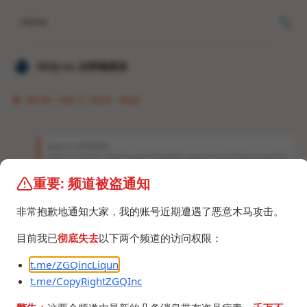
Home
𝐙𝐆𝐐 ɪɴᴄ.的唠嗑频道
06:30 · Feb 7, 2024 · Wed
𝐙𝐆𝐐 ɪɴᴄ.的唠嗑频道
https://t.me/vps_xhq/516 去年7月份是因为 https://t.me/ZGQincLiqun/330
6 这次是因为什么？
重要: 频道被盗通知
好好好，我
也没了，这下不得不买域名
zgqinc.gq
非常抱歉地通知大家，我的账号近期遭遇了恶意木马攻击。
了。
目前我已
彻底失去
以下两个频道的访问权限：
t.me/ZGQincLiqun
t.me/CopyRightZGQInc