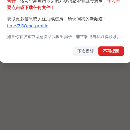
警告：
这两个频道内最新的几条消息带有盗号病毒，
千万不
要点击或下载任何文件！
获取更多信息或关注后续进展，请访问我的新频道：
t.me/ZGQinc_profile
如果你有线索或愿意协助我揪出骗子，非常欢迎与我取得联系。
下次提醒
不再提醒