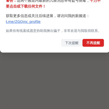
警告：
这两个频道内最新的几条消息带有盗号病毒，
千万不
要点击或下载任何文件！
获取更多信息或关注后续进展，请访问我的新频道：
t.me/ZGQinc_profile
如果你有线索或愿意协助我揪出骗子，非常欢迎与我取得联系。
下次提醒
不再提醒