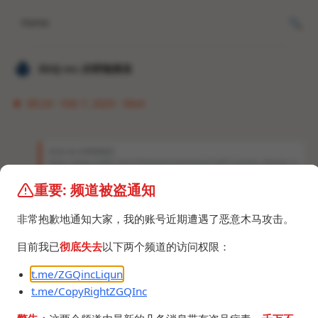
Home
𝐙𝐆𝐐 ɪɴᴄ.的唠嗑频道
06:24 · Feb 7, 2024 · Wed
𝐙𝐆𝐐 ɪɴᴄ.的唠嗑频道
https://www.reddit.com/r/freenom/comments/1akf1cv/every_domain_is
_now_down/ freenom寄了。 但是WARP+和我的本地IP还能正常解析。 本地IP
解析不了了。
重要: 频道被盗通知
https://t.me/vps_xhq/516
非常抱歉地通知大家，我的账号近期遭遇了恶意木马攻击。
目前我已
彻底失去
以下两个频道的访问权限：
去年7月份是因为
https://t.me/ZGQincLiqun/3306
t.me/ZGQincLiqun
这次是因为什么？
t.me/CopyRightZGQInc