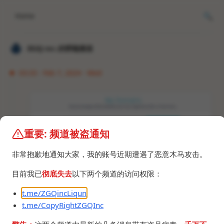
Home
𝐙𝐆𝐐 ɪɴᴄ.的唠嗑频道
03:33 · Feb 7, 2024 · Wed
重要: 频道被盗通知
非常抱歉地通知大家，我的账号近期遭遇了恶意木马攻击。
目前我已
彻底失去
以下两个频道的访问权限：
https://www.reddit.com/r/freenom/comments/1
t.me/ZGQincLiqun
akf1cv/every_domain_is_now_down/
t.me/CopyRightZGQInc
freenom寄了。
但是WARP+
和我的本地IP
还能正常解析。