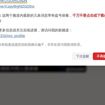
.me/ZGQincLiqun
.me/CopyRightZGQInc
：
这两个频道内最新的几条消息带有盗号病毒，
千万不要点击或下载
！
更多信息或关注后续进展，请访问我的新频道：
/ZGQinc_profile
你有线索或愿意协助我揪出骗子，非常欢迎与我取得联系。
下次提醒
不再