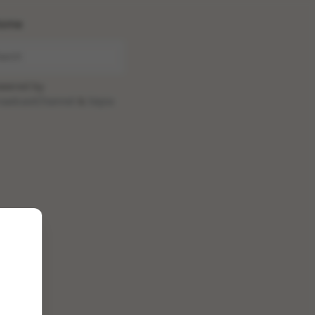
ome
wered by
oadcastChannel
&
Sepia