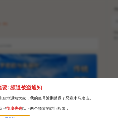
H
· Fri
Po
Br
y-bcTsO8A
重要: 频道被盗通知
抱歉地通知大家，我的账号近期遭遇了恶意木马攻击。
我已
彻底失去
以下两个频道的访问权限：