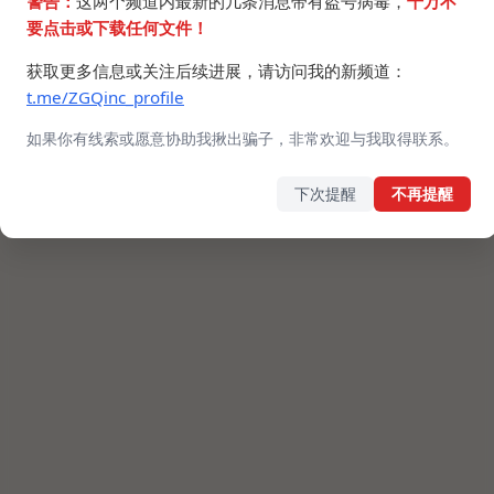
警告：
这两个频道内最新的几条消息带有盗号病毒，
千万不
要点击或下载任何文件！
获取更多信息或关注后续进展，请访问我的新频道：
t.me/ZGQinc_profile
如果你有线索或愿意协助我揪出骗子，非常欢迎与我取得联系。
下次提醒
不再提醒