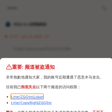
Home
𝐙𝐆𝐐 ɪɴᴄ.的唠嗑频道
21:57 · Jun 19, 2026 · Fri
https://youtu.be/PVy-bcTsO8A
重要: 频道被盗通知
非常抱歉地通知大家，我的账号近期遭遇了恶意木马攻击。
目前我已
彻底失去
以下两个频道的访问权限：
t.me/ZGQincLiqun
t.me/CopyRightZGQInc