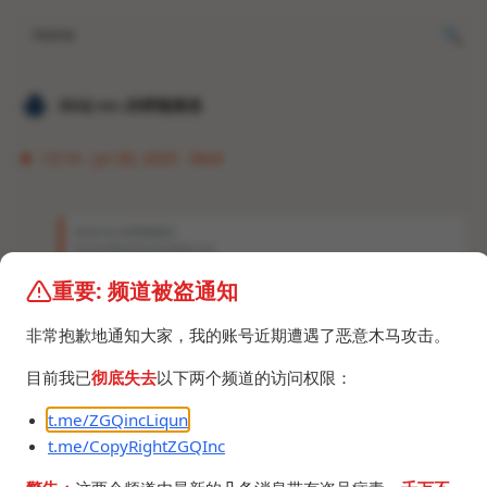
Home
𝐙𝐆𝐐 ɪɴᴄ.的唠嗑频道
13:14 · Jul 30, 2025 · Wed
𝐙𝐆𝐐 ɪɴᴄ.的唠嗑频道
SteamManifestGrabber.zip
重要: 频道被盗通知
自购45个游戏的清单文件，当前总价1897CNY。
45_manifest_250730.zip
非常抱歉地通知大家，我的账号近期遭遇了恶意木马攻击。
27.8 MB
目前我已
彻底失去
以下两个频道的访问权限：
t.me/ZGQincLiqun
t.me/CopyRightZGQInc