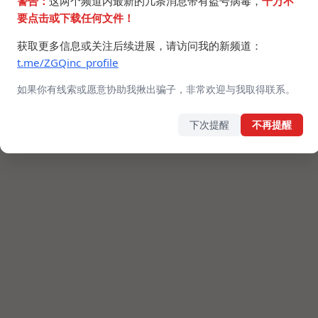
警告：
这两个频道内最新的几条消息带有盗号病毒，
千万不
要点击或下载任何文件！
获取更多信息或关注后续进展，请访问我的新频道：
t.me/ZGQinc_profile
如果你有线索或愿意协助我揪出骗子，非常欢迎与我取得联系。
下次提醒
不再提醒