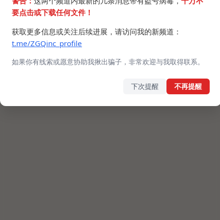
警告：
这两个频道内最新的几条消息带有盗号病毒，
千万不
要点击或下载任何文件！
获取更多信息或关注后续进展，请访问我的新频道：
t.me/ZGQinc_profile
如果你有线索或愿意协助我揪出骗子，非常欢迎与我取得联系。
下次提醒
不再提醒