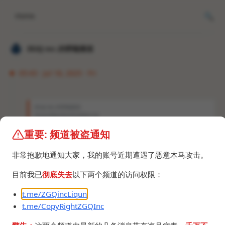
Home
𝐙𝐆𝐐 ɪɴᴄ.的唠嗑频道
05:43 · Jul 18, 2025 · Fri
𝐙𝐆𝐐 ɪɴᴄ.的唠嗑频道
SteamManifestGrabber.zip
重要: 频道被盗通知
https://t.me/ZGQincLiqun/3500
https://bbs.steamtools.net/forum.php?mod=vie
非常抱歉地通知大家，我的账号近期遭遇了恶意木马攻击。
wthread&tid=26042
之前那个有bug就别下了，现在修复了bug，支持了
目前我已
彻底失去
以下两个频道的访问权限：
多账号。
t.me/ZGQincLiqun
SteamManifestGrabber.zip
t.me/CopyRightZGQInc
2.7 MB