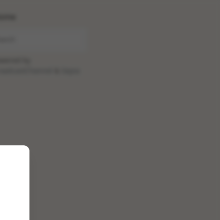
ome
wered by
oadcastChannel
&
Sepia