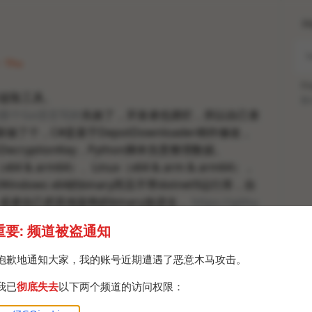
H
 · Thu
Po
库提取工具。
Br
那个Go语言写的
失效了，开发者也摆烂，所以自己拿
重新做了个，C#是基于DepotDownloader稍作修改，
cryptionKey，Python脚本负责整理数据。
64 & arm64）、Linux（x64 & arm & arm64），
ndows x64的binary而且不带dotnet9运行库，自
或者自己把其他架构的binary放进去，
https://githu
/DepotDownloader/releases/tag/init
。
重要: 频道被盗通知
o语言的，此脚本最大的优点：完全脱离Steam客户
社区积极维护的SteamKit2库，登录一次即可，之后
抱歉地通知大家，我的账号近期遭遇了恶意木马攻击。
我已
彻底失去
以下两个频道的访问权限：
sion是按照路径存储的，脚本搬个地方需要重新登录。
ws x64和Linux x64，有问题在评论区反馈。