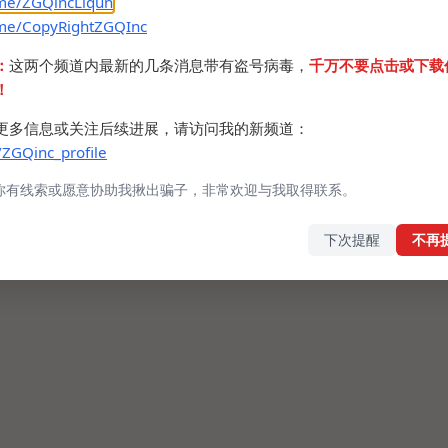
.me/ZGQincLiqun
Grabber.zip
.me/CopyRightZGQInc
：
这两个频道内最新的几条消息带有盗号病毒，
千万不要点击或下载
！
更多信息或关注后续进展，请访问我的新频道：
/ZGQinc_profile
你有线索或愿意协助我揪出骗子，非常欢迎与我取得联系。
下次提醒
不再