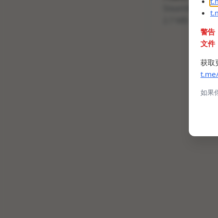
t
SteamManifest
t
2.7 MB
警告
文件
获取
t.me
如果