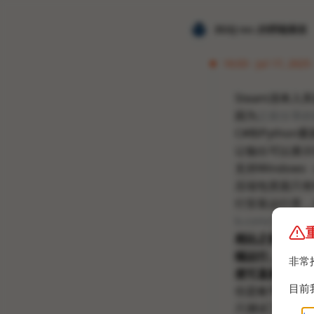
𝐙𝐆𝐐 ɪɴᴄ.的唠嗑频道
16:03 · Jul 17, 2025
Steam清单入
因为
之前分享的
C#和Python
让输出可以展示De
支持Windows（x
压缩包里面只有Wi
行安装运行库，
b.com/ZGQ-inc
相比之前那个G
端运行，使用了
非常
便可直接使用。
目前
但是账号ses
只测试了Windo