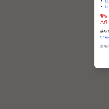
t
t
警告
文件
获取
t.me
如果