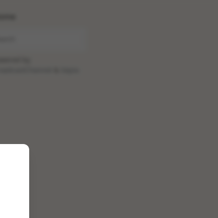
ome
wered by
oadcastChannel
&
Sepia