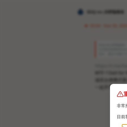
𝐙𝐆𝐐 ɪɴᴄ.的唠嗑频道
03:34 · Nov 30, 2024
𝐙𝐆𝐐 ɪɴᴄ.的唠嗑频道
S22系列有望获得On
发布。 最近又泄露了2个应
https://t.me/
WTF？DeX f
须买台便携式显
一起开骂！我吃
非常
目前