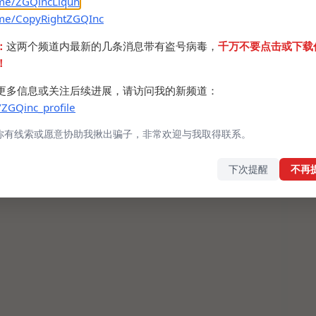
.me/ZGQincLiqun
.me/CopyRightZGQInc
：
这两个频道内最新的几条消息带有盗号病毒，
千万不要点击或下载
！
更多信息或关注后续进展，请访问我的新频道：
/ZGQinc_profile
你有线索或愿意协助我揪出骗子，非常欢迎与我取得联系。
下次提醒
不再