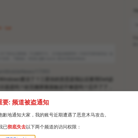
H
 · Sat
Po
Br
e UI 7 Beta公测资格，不过概率不大。 正式版会随着明年一月份S25系列发布会一起
用。 下载地址：录音机 提醒 source: @SamMobileNews
SamMobileNews/17393
or Windows要没了？三星你的意思是我以后要用DeX必
示器是吗？砍完侧屏幕面板还不够是吗？忍不了了，
柠檬！
重要: 频道被盗通知
抱歉地通知大家，我的账号近期遭遇了恶意木马攻击。
我已
彻底失去
以下两个频道的访问权限：