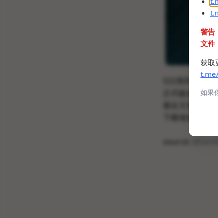
t
t
警告
文件
获取
t.me
S22系列有望获得
正式版会随着明
如果
最近又泄露了2
下载地址：
录音
source:
@SamM