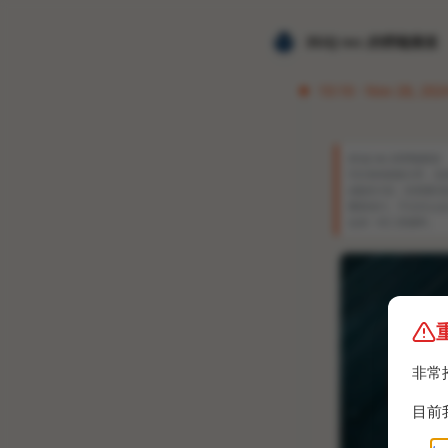
𝐙𝐆𝐐 ɪɴᴄ.的唠嗑频道
10:16 · Nov 28, 202
𝐙𝐆𝐐 ɪɴᴄ.的唠嗑频道
S互传的链接分享，也就是
a版的计划，但泄露消
重新设计。
不过怎么这
会发一些三星爆料。
非常
目前