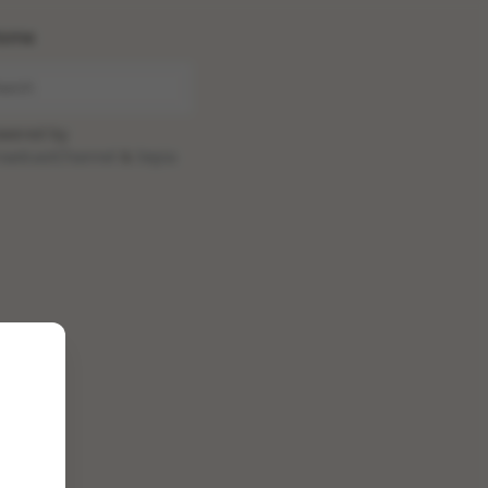
ome
wered by
oadcastChannel
&
Sepia