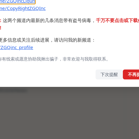
.me/ZGQincLiqun
.me/CopyRightZGQInc
：
这两个频道内最新的几条消息带有盗号病毒，
千万不要点击或下载
！
更多信息或关注后续进展，请访问我的新频道：
/ZGQinc_profile
One UI 7 Beta公测资格，不过概率不大。
年一月份S25系列发布会一起发布。
你有线索或愿意协助我揪出骗子，非常欢迎与我取得联系。
个应用。
机
提醒
下次提醒
不再
obileNews