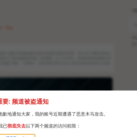
H
4 · Thu
Po
Br
广域网分享传输流量已从每日5GB提升到每日10GB。 One UI 7.0暂时没有bet
息显示7.0将会着重改善动画，改变图标，引入大文件夹。 浏览器和时钟的图标已经
么像国产系统。
下载地址：三星浏览器 时钟 source: @SamMobileNews 以后还
重要: 频道被盗通知
抱歉地通知大家，我的账号近期遭遇了恶意木马攻击。
我已
彻底失去
以下两个频道的访问权限：