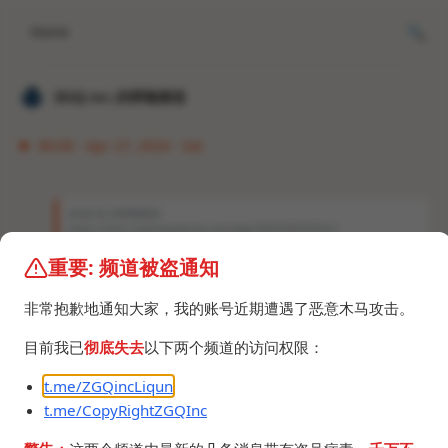
Home
𝐙𝐆𝐐 ɪɴᴄ.的唠嗑频道
06:00 · Apr 27, 2024 · Sat
𝐙𝐆𝐐 ɪɴᴄ.的唠嗑频道
https://store.steampowered.com/app/2663530/POOLS/
重要: 频道被盗通知
https://t.me/ZGQincLiqun/3426
远远超出预期，压抑和不安的氛围把握的恰到好处，
非常抱歉地通知大家，我的账号近期遭遇了恶意木马攻击。
是我玩过的阈限空间游戏里面能排进前五的。
顺便问候一下某个点
🤡
的傻逼，我不理解你的动
目前我已
彻底失去
以下两个频道的访问权限：
机。
t.me/ZGQincLiqun
t.me/CopyRightZGQInc