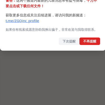
警告：
这两个频道内最新的几条消息带有盗号病毒，
千万不
要点击或下载任何文件！
获取更多信息或关注后续进展，请访问我的新频道：
t.me/ZGQinc_profile
如果你有线索或愿意协助我揪出骗子，非常欢迎与我取得联系。
下次提醒
不再提醒