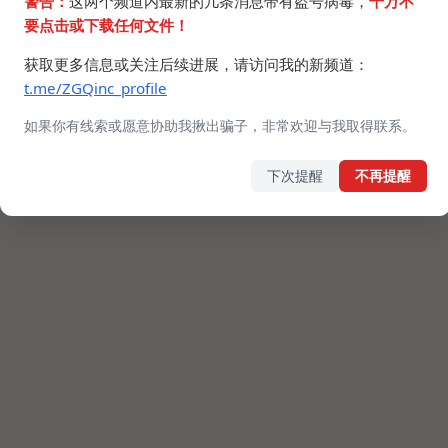
警告：
这两个频道内最新的几条消息带有盗号病毒，
千万不
要点击或下载任何文件！
获取更多信息或关注后续进展，请访问我的新频道：
t.me/ZGQinc_profile
如果你有线索或愿意协助我揪出骗子，非常欢迎与我取得联系。
下次提醒
不再提醒