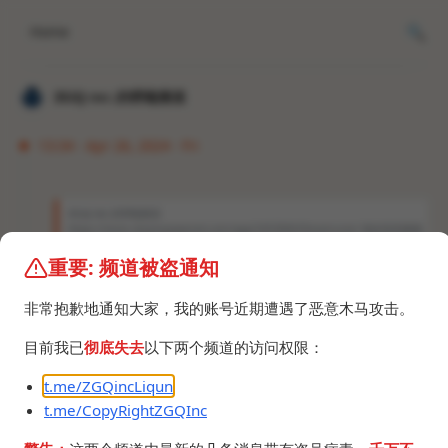
Home
𝐙𝐆𝐐 ɪɴᴄ.的唠嗑频道
13:34 · Apr 26, 2024 · Fri
𝐙𝐆𝐐 ɪɴᴄ.的唠嗑频道
https://store.steampowered.com/app/2453060/Dreamcore/ 新的高质量阈
限空间游戏，目前只有个Demo，我主菜单正常，加载进去直接黑屏，但是还有
声音，最近Demo更新了也没有修复，网上有人说是某些显卡不支持UE5.3的新
重要: 频道被盗通知
特性导致光影无法正常渲染，但有人1650没问题，有人2050也黑屏，连开发者
都很震惊，你们试试看。 评论区有我的发言： https://youtu.be/nO3ieXLDb8k
非常抱歉地通知大家，我的账号近期遭遇了恶意木马攻击。
https://store.steampowered.com/app/2663530/P
目前我已
彻底失去
以下两个频道的访问权限：
OOLS/
t.me/ZGQincLiqun
t.me/CopyRightZGQInc