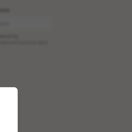
ome
wered by
oadcastChannel
&
Sepia