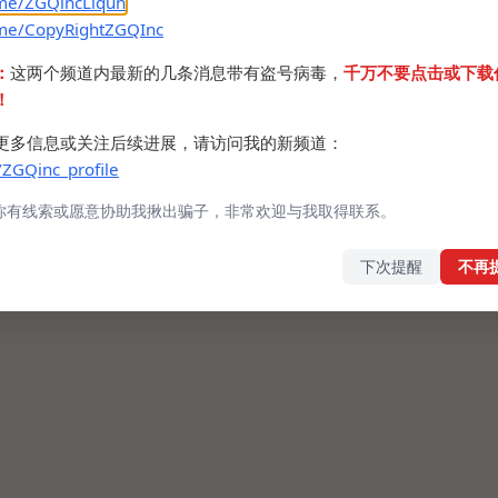
.me/ZGQincLiqun
.me/CopyRightZGQInc
：
这两个频道内最新的几条消息带有盗号病毒，
千万不要点击或下载
拟器吗？
！
更多信息或关注后续进展，请访问我的新频道：
ig
/ZGQinc_profile
GRAM
你有线索或愿意协助我揪出骗子，非常欢迎与我取得联系。
下次提醒
不再