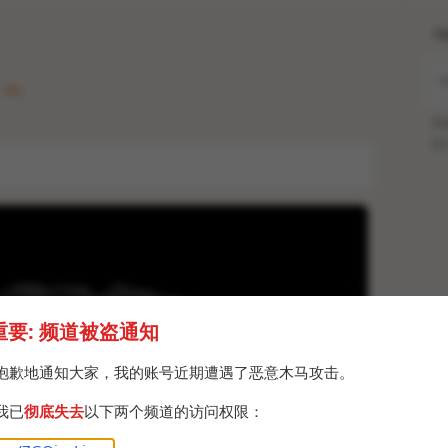
H
 Fri
Po
Br
重要: 频道被盗通知
抱歉地通知大家，我的账号近期遭遇了恶意木马攻击。
我已
彻底失去
以下两个频道的访问权限：