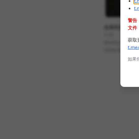
t
t
警告
这真的是烟花模
文件
1:53
获取
Media is too b
t.me
VIEW IN TELE
如果