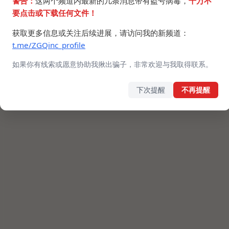
警告：
这两个频道内最新的几条消息带有盗号病毒，
千万不
要点击或下载任何文件！
获取更多信息或关注后续进展，请访问我的新频道：
t.me/ZGQinc_profile
如果你有线索或愿意协助我揪出骗子，非常欢迎与我取得联系。
下次提醒
不再提醒