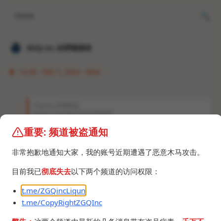
Home
𝐙𝐆𝐐 ɪɴᴄ.的唠嗑频道
15:38 · Feb 7, 2024 · Wed
𝐙𝐆𝐐 ɪɴᴄ.的唠嗑频道
https://t.me/VpnSheQun/834098
重要: 频道被盗通知
https://t.me/LiqunZGQinc/297693
别以为你不在群组我就ban不了你捏。
非常抱歉地通知大家，我的账号近期遭遇了恶意木马攻击。
目前我已
彻底失去
以下两个频道的访问权限：
t.me/ZGQincLiqun
t.me/CopyRightZGQInc