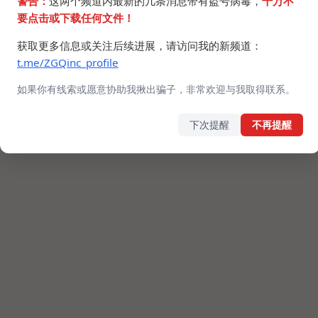
警告：
这两个频道内最新的几条消息带有盗号病毒，
千万不
要点击或下载任何文件！
获取更多信息或关注后续进展，请访问我的新频道：
t.me/ZGQinc_profile
如果你有线索或愿意协助我揪出骗子，非常欢迎与我取得联系。
下次提醒
不再提醒