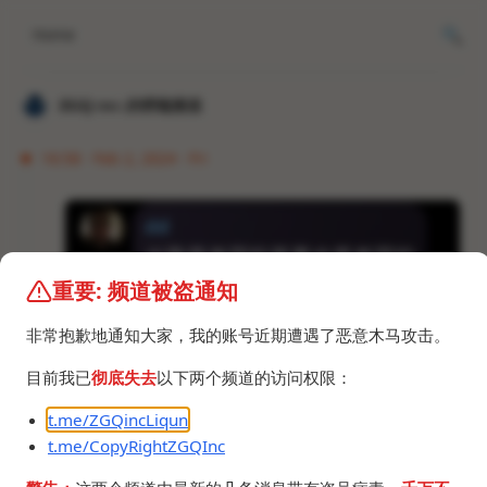
Home
𝐙𝐆𝐐 ɪɴᴄ.的唠嗑频道
16:58 · Feb 2, 2024 · Fri
重要: 频道被盗通知
非常抱歉地通知大家，我的账号近期遭遇了恶意木马攻击。
目前我已
彻底失去
以下两个频道的访问权限：
https://t.me/blacktechsharing/216827
男人是人，女人也是人
t.me/ZGQincLiqun
所以人有2套生殖器官。
t.me/CopyRightZGQInc