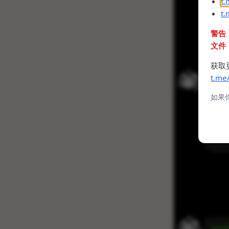
t
t
警告
文件
获取
t.me
如果