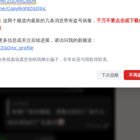
.me/ZGQincLiqun
.me/CopyRightZGQInc
：
这两个频道内最新的几条消息带有盗号病毒，
千万不要点击或下载
！
更多信息或关注后续进展，请访问我的新频道：
/ZGQinc_profile
你有线索或愿意协助我揪出骗子，非常欢迎与我取得联系。
下次提醒
不再