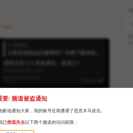
H
4 · Wed
Po
Br
重要: 频道被盗通知
抱歉地通知大家，我的账号近期遭遇了恶意木马攻击。
我已
彻底失去
以下两个频道的访问权限：