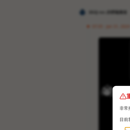
𝐙𝐆𝐐 ɪɴᴄ.的唠嗑频道
07:35 · Jan 31, 202
非常
目前