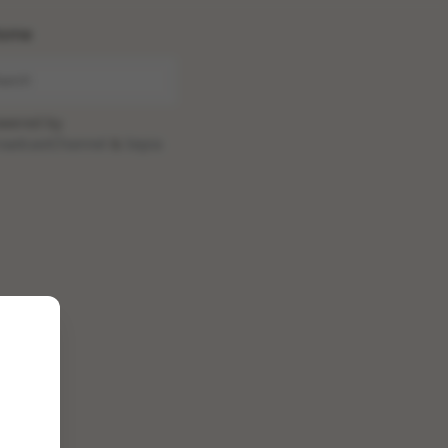
ome
wered by
oadcastChannel
&
Sepia