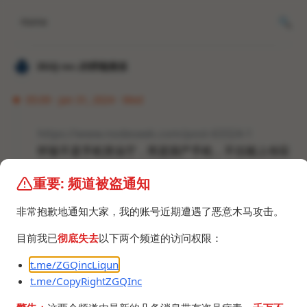
Home
𝐙𝐆𝐐 ɪɴᴄ.的唠嗑频道
05:09 · Jan 31, 2024 · Wed
https://www.nodeseek.com/post-63324-1
怀疑不是手机营业厅，而是国产手机，不仅能上传应
用列表，还上传了应用打开次数等其它数据，并和运
重要: 频道被盗通知
营商联动。
非常抱歉地通知大家，我的账号近期遭遇了恶意木马攻击。
目前我已
彻底失去
以下两个频道的访问权限：
t.me/ZGQincLiqun
t.me/CopyRightZGQInc