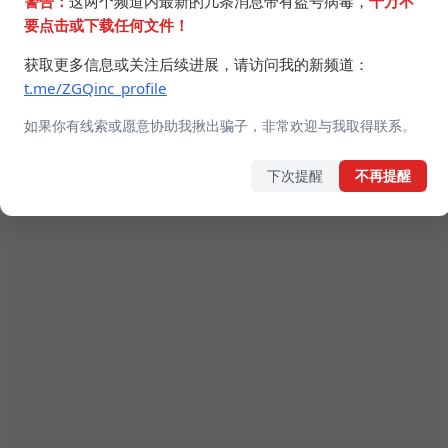
警告：
这两个频道内最新的几条消息带有盗号病毒，
千万不
要点击或下载任何文件！
获取更多信息或关注后续进展，请访问我的新频道：
t.me/ZGQinc_profile
如果你有线索或愿意协助我揪出骗子，非常欢迎与我取得联系。
下次提醒
不再提醒