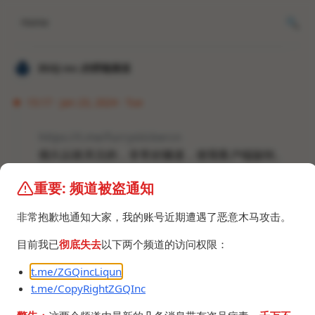
Home
𝐙𝐆𝐐 ɪɴᴄ.的唠嗑频道
15:17 · Jan 23, 2024 · Tue
https://t.me/furrystickercn
很久以前关注的，非常好频道，使我客户端旋转。
重要: 频道被盗通知
非常抱歉地通知大家，我的账号近期遭遇了恶意木马攻击。
目前我已
彻底失去
以下两个频道的访问权限：
t.me/ZGQincLiqun
t.me/CopyRightZGQInc