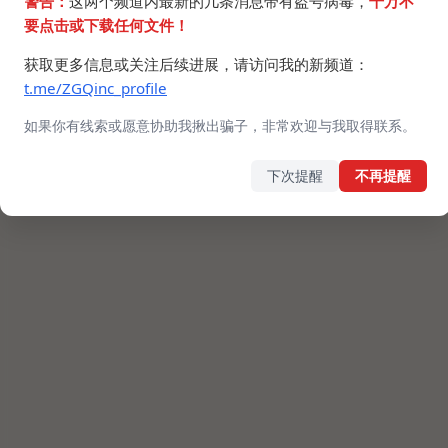
警告：
这两个频道内最新的几条消息带有盗号病毒，
千万不
要点击或下载任何文件！
获取更多信息或关注后续进展，请访问我的新频道：
t.me/ZGQinc_profile
如果你有线索或愿意协助我揪出骗子，非常欢迎与我取得联系。
下次提醒
不再提醒