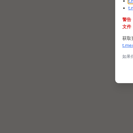
t
t
警告
文件
获取
t.me
如果