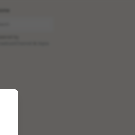
ome
wered by
oadcastChannel
&
Sepia