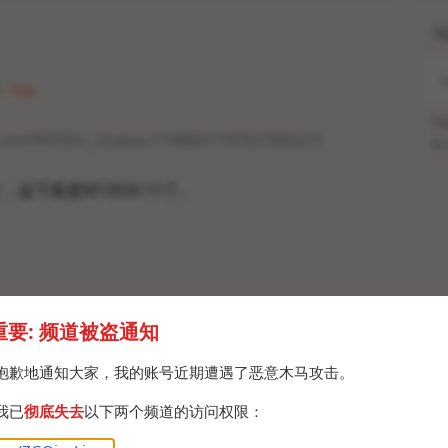
H
 · Tue
Po
er.com/NTDEV_/status/1748827197027283273
Br
11，这下真是NT-DOS 11了。
重要: 频道被盗通知
抱歉地通知大家，我的账号近期遭遇了恶意木马攻击。
我已
彻底失去
以下两个频道的访问权限：