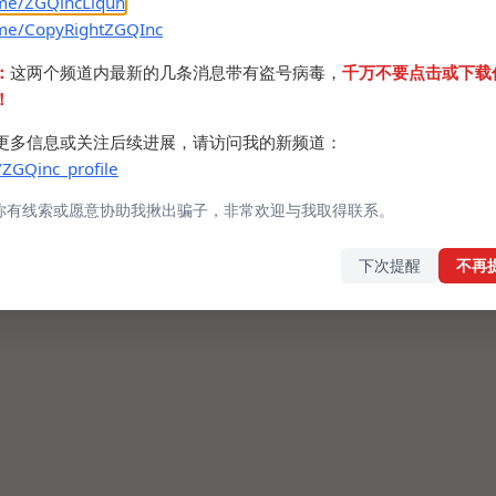
.me/ZGQincLiqun
.me/CopyRightZGQInc
：
这两个频道内最新的几条消息带有盗号病毒，
千万不要点击或下载
！
更多信息或关注后续进展，请访问我的新频道：
/ZGQinc_profile
你有线索或愿意协助我揪出骗子，非常欢迎与我取得联系。
下次提醒
不再