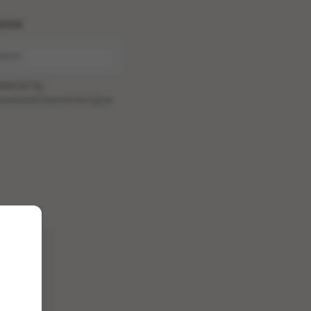
ome
wered by
oadcastChannel
&
Sepia