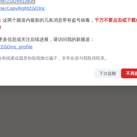
.me/ZGQincLiqun
.me/CopyRightZGQInc
：
这两个频道内最新的几条消息带有盗号病毒，
千万不要点击或下载
！
更多信息或关注后续进展，请访问我的新频道：
/ZGQinc_profile
你有线索或愿意协助我揪出骗子，非常欢迎与我取得联系。
下次提醒
不再