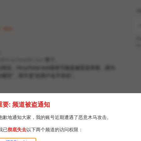
H
4 · Mon
Po
Br
；
@VirusTotalAV_bot
寄了。
情况，VirusTotal bot很有可能是被恶意举报，因为
合规范”，而不是“此用户名不存在”。
重要: 频道被盗通知
抱歉地通知大家，我的账号近期遭遇了恶意木马攻击。
我已
彻底失去
以下两个频道的访问权限：