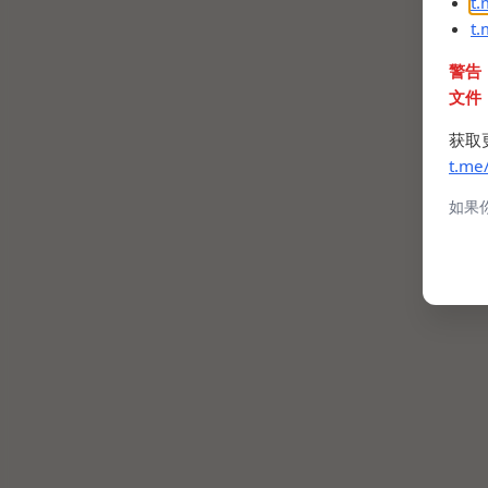
t
t
警告
文件
获取
t.me
如果