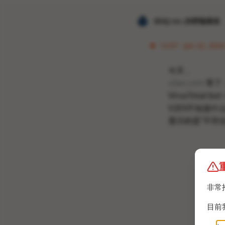
𝐙𝐆𝐐 ɪɴᴄ.的唠嗑频道
12:07 · Jan 22, 202
今天，
v2ex.com
寄了
VirusTotal bot
V2EX不知道什么
显示的是“不符
非常
目前