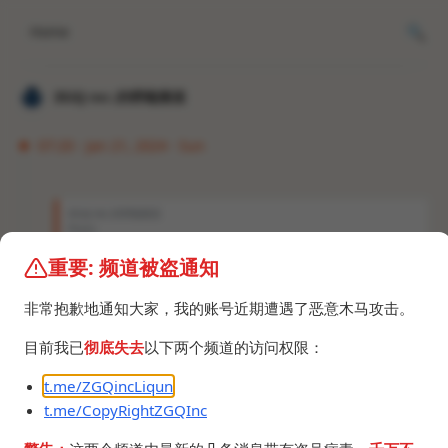
Home
𝐙𝐆𝐐 ɪɴᴄ.的唠嗑频道
07:20 · Jan 21, 2024 · Sun
𝐙𝐆𝐐 ɪɴᴄ.的唠嗑频道
Photo
重要: 频道被盗通知
升不升？这机子我也不打算整花活，想体验“国产自
研”。
非常抱歉地通知大家，我的账号近期遭遇了恶意木马攻击。
Anonymous Poll
升
目前我已
彻底失去
以下两个频道的访问权限：
不升
t.me/ZGQincLiqun
雷军！金帆！NMSL！
t.me/CopyRightZGQInc
89 votes