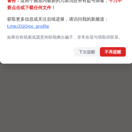
警告：
这两个频道内最新的几条消息带有盗号病毒，
千万不
要点击或下载任何文件！
获取更多信息或关注后续进展，请访问我的新频道：
t.me/ZGQinc_profile
如果你有线索或愿意协助我揪出骗子，非常欢迎与我取得联系。
下次提醒
不再提醒