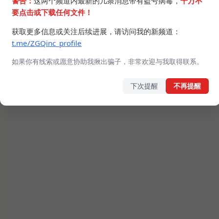
警告：
这两个频道内最新的几条消息带有盗号病毒，
千万不
要点击或下载任何文件！
自制meme。
获取更多信息或关注后续进展，请访问我的新频道：
福瑞控早上起来判断自己没睡醒的方法。
t.me/ZGQinc_profile
如果你有线索或愿意协助我揪出骗子，非常欢迎与我取得联系。
下次提醒
不再提醒