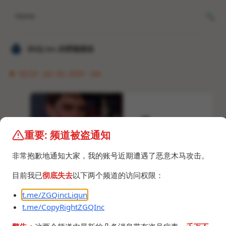
Home
𝐙𝐆𝐐 ɪɴᴄ.的唠嗑频道
02:23 · Jan 20, 2024 · Sat
重要: 频道被盗通知
非常抱歉地通知大家，我的账号近期遭遇了恶意木马攻击。
目前我已
彻底失去
以下两个频道的访问权限：
t.me/ZGQincLiqun
t.me/CopyRightZGQInc