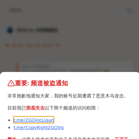
Home
𝐙𝐆𝐐 ɪɴᴄ.的唠嗑频道
04:46 · Jan 19, 2024 · Fri
𝐙𝐆𝐐 ɪɴᴄ.的唠嗑频道
https://t.me/PicACG/2870 逆天。
哄蒙你不要把哔咔害死了
😭
。
重要: 频道被盗通知
https://t.me/PicACG/2870?comment=78057
反转了，是P的。
非常抱歉地通知大家，我的账号近期遭遇了恶意木马攻击。
目前我已
彻底失去
以下两个频道的访问权限：
t.me/ZGQincLiqun
t.me/CopyRightZGQInc