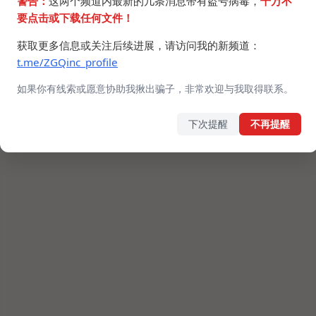
警告：
这两个频道内最新的几条消息带有盗号病毒，
千万不
要点击或下载任何文件！
获取更多信息或关注后续进展，请访问我的新频道：
t.me/ZGQinc_profile
如果你有线索或愿意协助我揪出骗子，非常欢迎与我取得联系。
下次提醒
不再提醒