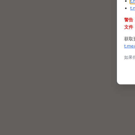
t
t
警告
文件
获取
t.me
如果