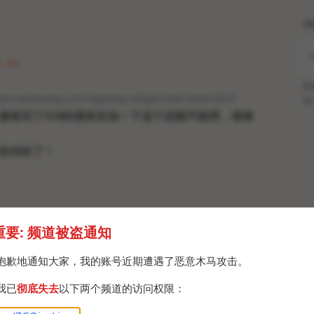
H
· Fri
Po
oper.samsung.com/galaxy-edge/overview.html
Br
麻烦买了S24的朋友告知一下这个还能不能用，谢谢
给你砍了！
重要: 频道被盗通知
抱歉地通知大家，我的账号近期遭遇了恶意木马攻击。
我已
彻底失去
以下两个频道的访问权限：