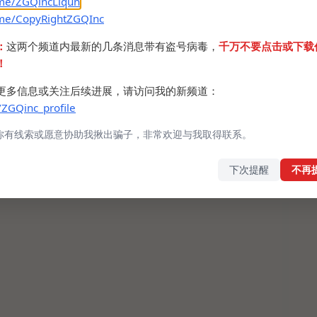
.me/ZGQincLiqun
.me/CopyRightZGQInc
：
这两个频道内最新的几条消息带有盗号病毒，
千万不要点击或下载
！
更多信息或关注后续进展，请访问我的新频道：
/ZGQinc_profile
你有线索或愿意协助我揪出骗子，非常欢迎与我取得联系。
下次提醒
不再