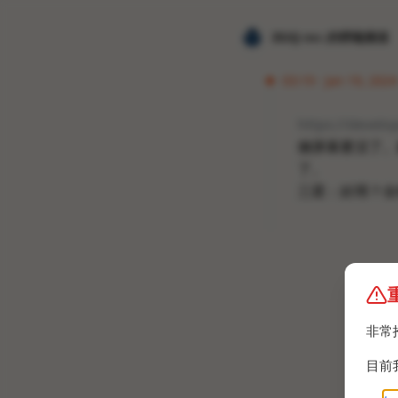
𝐙𝐆𝐐 ɪɴᴄ.的唠嗑频道
03:19 · Jan 19, 2024 
https://devel
侧屏幕要没了。
了。
三星：好用？全
非常
目前