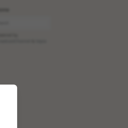
ome
wered by
oadcastChannel
&
Sepia