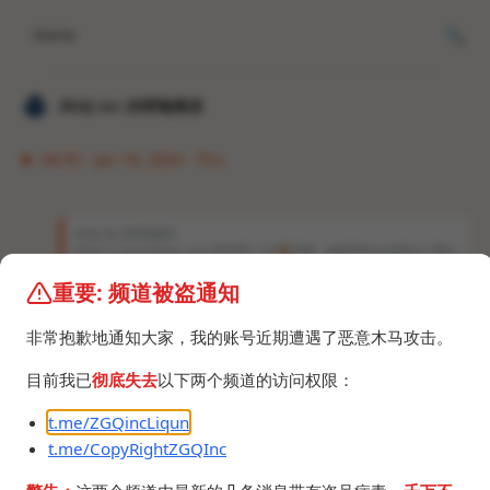
Home
𝐙𝐆𝐐 ɪɴᴄ.的唠嗑频道
04:45 · Jan 18, 2024 · Thu
𝐙𝐆𝐐 ɪɴᴄ.的唠嗑频道
https://t.me/cnbeta_com/387983 艹你
🐴
博通，收购VMware就是为了整这
出是吗？ 不过好像没提到Workstation，这个用户量最大
，包括我
。
重要: 频道被盗通知
https://t.me/linuxdotcn/7300
非常抱歉地通知大家，我的账号近期遭遇了恶意木马攻击。
陈福阳就是下一个考迪克。
目前我已
彻底失去
以下两个频道的访问权限：
t.me/ZGQincLiqun
t.me/CopyRightZGQInc