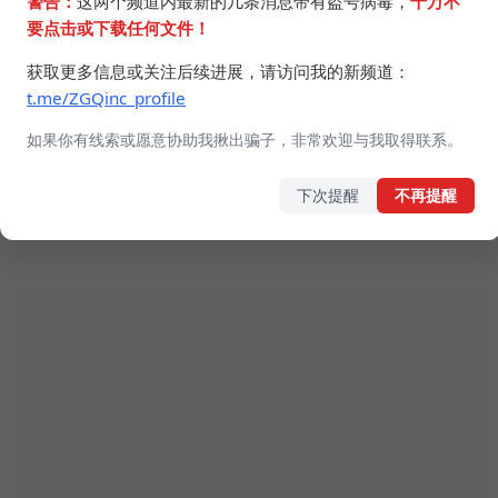
警告：
这两个频道内最新的几条消息带有盗号病毒，
千万不
要点击或下载任何文件！
获取更多信息或关注后续进展，请访问我的新频道：
t.me/ZGQinc_profile
如果你有线索或愿意协助我揪出骗子，非常欢迎与我取得联系。
下次提醒
不再提醒