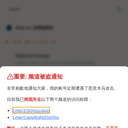
Home
𝐙𝐆𝐐 ɪɴᴄ.的唠嗑频道
13:29 · Jan 12, 2024 · Fri
Material Design
https://m3.material.io/theme-builder
MD3设计参考，莫奈配色。
重要: 频道被盗通知
我以后大概用得上这个，只要学校不硬塞几坨答辩
UI。
非常抱歉地通知大家，我的账号近期遭遇了恶意木马攻击。
目前我已
彻底失去
以下两个频道的访问权限：
t.me/ZGQincLiqun
t.me/CopyRightZGQInc