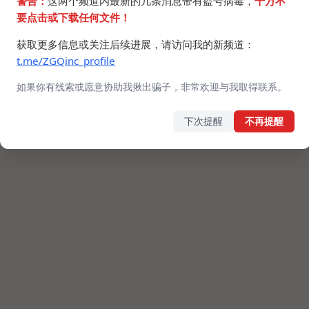
警告：
这两个频道内最新的几条消息带有盗号病毒，
千万不
要点击或下载任何文件！
获取更多信息或关注后续进展，请访问我的新频道：
t.me/ZGQinc_profile
如果你有线索或愿意协助我揪出骗子，非常欢迎与我取得联系。
下次提醒
不再提醒