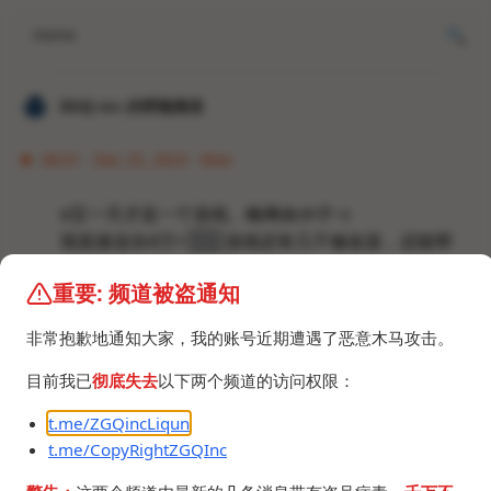
Home
𝐙𝐆𝐐 ɪɴᴄ.的唠嗑频道
06:01 · Dec 25, 2023 · Mon
e宝一天才送一个游戏。
格局太小了（
我直接送你4万+
盗版
游戏还有几千修改器，还能帮
你找到自己喜欢的游戏。
重要: 频道被盗通知
今天大概肝不出来，这之前还要把资源下载指南肝出
来。
迟到的圣诞节礼物。
非常抱歉地通知大家，我的账号近期遭遇了恶意木马攻击。
目前我已
彻底失去
以下两个频道的访问权限：
t.me/ZGQincLiqun
t.me/CopyRightZGQInc