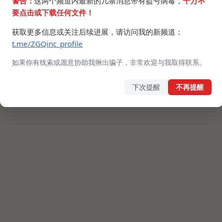
警告：
这两个频道内最新的几条消息带有盗号病毒，
千万不
要点击或下载任何文件！
获取更多信息或关注后续进展，请访问我的新频道：
t.me/ZGQinc_profile
如果你有线索或愿意协助我揪出骗子，非常欢迎与我取得联系。
下次提醒
不再提醒