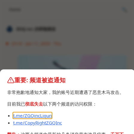
Home
𝐙𝐆𝐐 ɪɴᴄ.的唠嗑频道
23:16 · Jan 11, 2024 · Thu
重要: 频道被盗通知
非常抱歉地通知大家，我的账号近期遭遇了恶意木马攻击。
目前我已
彻底失去
以下两个频道的访问权限：
t.me/ZGQincLiqun
t.me/CopyRightZGQInc