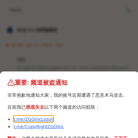
Home
𝐙𝐆𝐐 ɪɴᴄ.的唠嗑频道
07:04 · Jan 11, 2024 · Thu
TXT。
[English] Bad apple but its only subtitles [DownS
ub.com].txt
重要: 频道被盗通知
4.5 MB
非常抱歉地通知大家，我的账号近期遭遇了恶意木马攻击。
目前我已
彻底失去
以下两个频道的访问权限：
t.me/ZGQincLiqun
t.me/CopyRightZGQInc