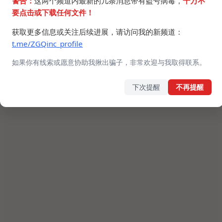
警告：
这两个频道内最新的几条消息带有盗号病毒，
千万不
要点击或下载任何文件！
获取更多信息或关注后续进展，请访问我的新频道：
t.me/ZGQinc_profile
如果你有线索或愿意协助我揪出骗子，非常欢迎与我取得联系。
下次提醒
不再提醒