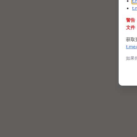
t
t
警告
文件
获取
t.me
如果