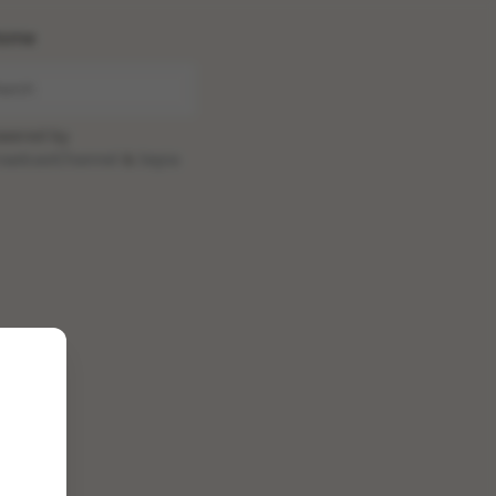
ome
wered by
oadcastChannel
&
Sepia