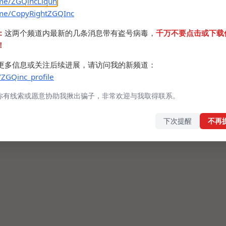
.me/ZGQincLiqun
.me/CopyRightZGQInc
：
这两个频道内最新的几条消息带有盗号病毒，
千万不要点击或下载
！
更多信息或关注后续进展，请访问我的新频道：
/ZGQinc_profile
你有线索或愿意协助我揪出骗子，非常欢迎与我取得联系。
下次提醒
不再