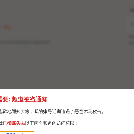
H
 · Thu
Po
.com/svenstaro/genact
Br
重要: 频道被盗通知
抱歉地通知大家，我的账号近期遭遇了恶意木马攻击。
我已
彻底失去
以下两个频道的访问权限：