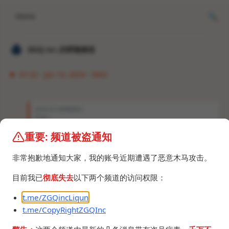
Home
𝐙𝐆𝐐 ɪɴᴄ.的唠嗑频道
01:32 · Jan 10, 2024 · Wed
𝐙𝐆𝐐 ɪɴᴄ.的唠嗑频道
Photo
重要: 频道被盗通知
非常抱歉地通知大家，我的账号近期遭遇了恶意木马攻击。
目前我已
彻底失去
以下两个频道的访问权限：
t.me/ZGQincLiqun
t.me/CopyRightZGQInc