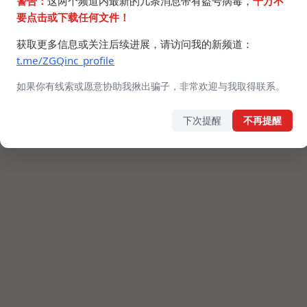
警告：
这两个频道内最新的几条消息带有盗号病毒，
千万不
还好我纯二次元，对三次元实体不感兴趣。
要点击或下载任何文件！
获取更多信息或关注后续进展，请访问我的新频道：
t.me/ZGQinc_profile
如果你有线索或愿意协助我揪出骗子，非常欢迎与我取得联系。
下次提醒
不再提醒