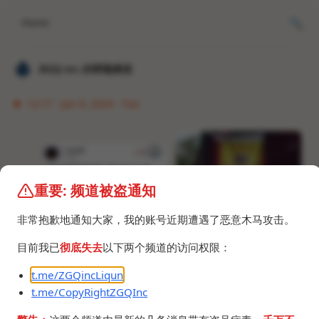
Home
𝐙𝐆𝐐 ɪɴᴄ.的唠嗑频道
12:17 · Jan 9, 2024 · Tue
重要: 频道被盗通知
非常抱歉地通知大家，我的账号近期遭遇了恶意木马攻击。
目前我已
彻底失去
以下两个频道的访问权限：
t.me/ZGQincLiqun
t.me/CopyRightZGQInc