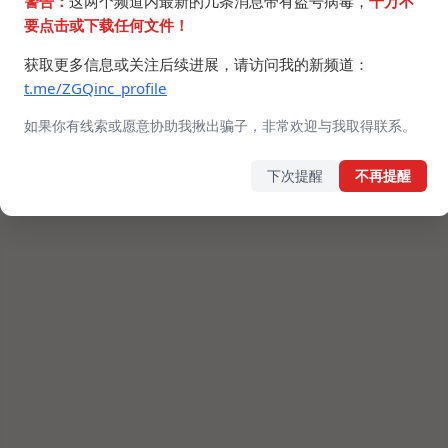
警告：
这两个频道内最新的几条消息带有盗号病毒，
千万不
要点击或下载任何文件！
获取更多信息或关注后续进展，请访问我的新频道：
t.me/ZGQinc_profile
如果你有线索或愿意协助我揪出骗子，非常欢迎与我取得联系。
下次提醒
不再提醒