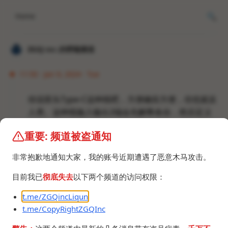
Home
𝐙𝐆𝐐 ɪɴᴄ.的唠嗑频道
11:50 · Jan 9, 2024 · Tue
你说双头Type-C这种线吧，方便确实方便，但也挺反
人类。这种线输入输出2端会先解释各自，然后定义
各自，当一端无法供给另一端足够的瓦数，这一端就
重要: 频道被盗通知
变成了输入端，反之同理。不像Type-A只能输入，
Micro-USB只能输出。
非常抱歉地通知大家，我的账号近期遭遇了恶意木马攻击。
上次电脑连充电宝玩游戏，玩了一会发现电脑没电
了，然后发现充电宝不知道什么时候变成吸电宝了。
目前我已
彻底失去
以下两个频道的访问权限：
原因是我充电宝最高30瓦输出，这个游戏功耗很大超
t.me/ZGQincLiqun
过了30瓦，然后充电宝功率不够就开始吸电脑的电。
t.me/CopyRightZGQInc
真tm反人类。