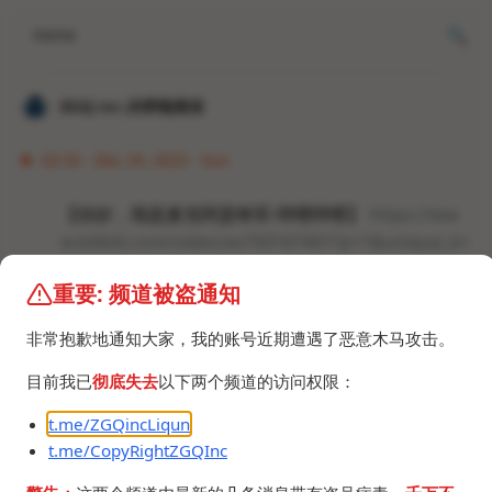
Home
𝐙𝐆𝐐 ɪɴᴄ.的唠嗑频道
02:32 · Dec 24, 2023 · Sun
【你好，我是麦克阿瑟将军-哔哩哔哩】
https://ww
w.bilibili.com/video/av750167401?p=1&unique_k=
114514
重要: 频道被盗通知
这下绝对起猛了。
非常抱歉地通知大家，我的账号近期遭遇了恶意木马攻击。
预告：大型纪录片《Ken与Hades的爱情故事》
目前我已
彻底失去
以下两个频道的访问权限：
t.me/ZGQincLiqun
t.me/CopyRightZGQInc