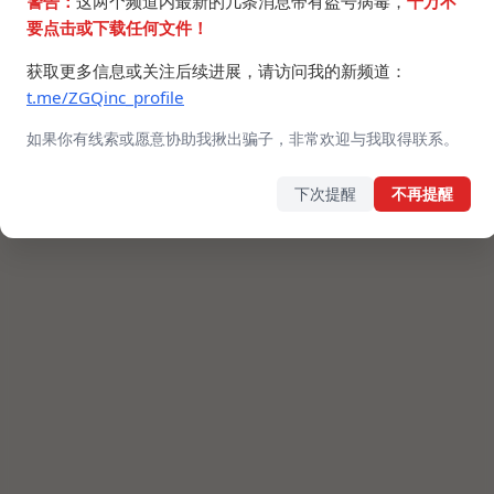
警告：
这两个频道内最新的几条消息带有盗号病毒，
千万不
要点击或下载任何文件！
获取更多信息或关注后续进展，请访问我的新频道：
t.me/ZGQinc_profile
如果你有线索或愿意协助我揪出骗子，非常欢迎与我取得联系。
下次提醒
不再提醒