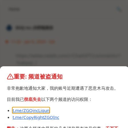
Home
𝐙𝐆𝐐 ɪɴᴄ.的唠嗑频道
11:32 · Jan 6, 2024 · Sat
https://www.reddit.com/r/ChatGPT/comments/1
7vabpq/_/
ChatGPT的意思是：你说的对，但是......
重要: 频道被盗通知
非常抱歉地通知大家，我的账号近期遭遇了恶意木马攻击。
目前我已
彻底失去
以下两个频道的访问权限：
t.me/ZGQincLiqun
t.me/CopyRightZGQInc