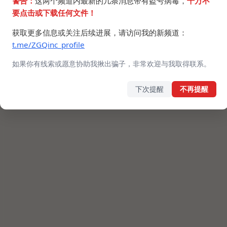
警告：
这两个频道内最新的几条消息带有盗号病毒，
千万不
要点击或下载任何文件！
获取更多信息或关注后续进展，请访问我的新频道：
t.me/ZGQinc_profile
如果你有线索或愿意协助我揪出骗子，非常欢迎与我取得联系。
下次提醒
不再提醒