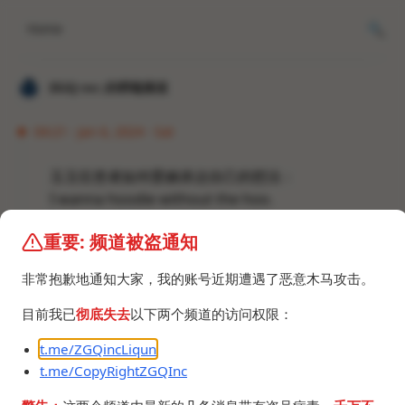
Home
𝐙𝐆𝐐 ɪɴᴄ.的唠嗑频道
04:21 · Jan 6, 2024 · Sat
玉玉症患者如何委婉表达自己的想法：
I wanna hoodie without the hoo.
I wanna blondie without the blon.
重要: 频道被盗通知
I wanna indie games without the in.
我对玉玉症的刻板印象。
非常抱歉地通知大家，我的账号近期遭遇了恶意木马攻击。
目前我已
彻底失去
以下两个频道的访问权限：
t.me/ZGQincLiqun
t.me/CopyRightZGQInc