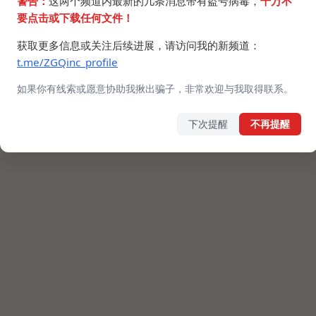
警告：
这两个频道内最新的几条消息带有盗号病毒，
千万不
要点击或下载任何文件！
获取更多信息或关注后续进展，请访问我的新频道：
t.me/ZGQinc_profile
如果你有线索或愿意协助我揪出骗子，非常欢迎与我取得联系。
下次提醒
不再提醒