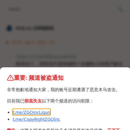
Home
𝐙𝐆𝐐 ɪɴᴄ.的唠嗑频道
10:13 · Jan 5, 2024 · Fri
https://t.me/AWAvenue/654
蚌埠住了，雷军你不是有钱吗？赶紧给小米用户赔点
精神损失费，平分300万就行。
重要: 频道被盗通知
非常抱歉地通知大家，我的账号近期遭遇了恶意木马攻击。
目前我已
彻底失去
以下两个频道的访问权限：
t.me/ZGQincLiqun
t.me/CopyRightZGQInc