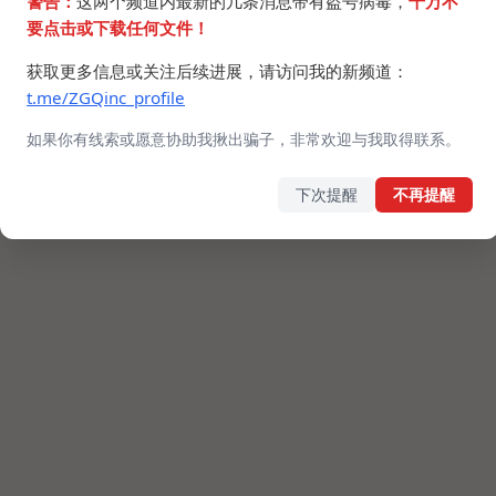
警告：
这两个频道内最新的几条消息带有盗号病毒，
千万不
要点击或下载任何文件！
获取更多信息或关注后续进展，请访问我的新频道：
t.me/ZGQinc_profile
如果你有线索或愿意协助我揪出骗子，非常欢迎与我取得联系。
下次提醒
不再提醒