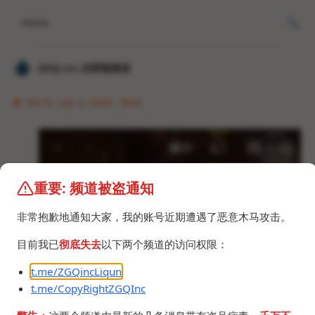
Home
𝐙𝐆𝐐 ɪɴᴄ.的唠嗑频道
04:15 · Jan 3, 2024 · Wed
重要: 频道被盗通知
非常抱歉地通知大家，我的账号近期遭遇了恶意木马攻击。
目前我已
彻底失去
以下两个频道的访问权限：
t.me/ZGQincLiqun
《星空卷轴5》
t.me/CopyRightZGQInc
source:
https://www.youtube.com/watch?v=xX-Y