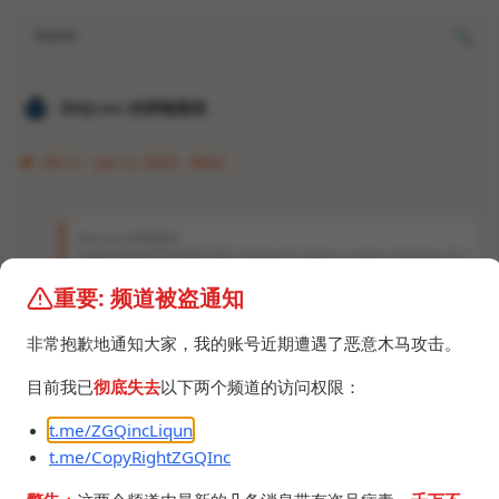
Home
𝐙𝐆𝐐 ɪɴᴄ.的唠嗑频道
04:11 · Jan 3, 2024 · Wed
𝐙𝐆𝐐 ɪɴᴄ.的唠嗑频道
伦敦希思罗机场T4智选假日酒店 Holiday Inn Express London Heathrow T4 5
1°27'32"N 0°26'35"W Backrooms level 188取景地。 个人很喜欢阈限空间，
阈限空间受众多为受到互联网影响的00后。
重要: 频道被盗通知
非常抱歉地通知大家，我的账号近期遭遇了恶意木马攻击。
目前我已
彻底失去
以下两个频道的访问权限：
t.me/ZGQincLiqun
t.me/CopyRightZGQInc