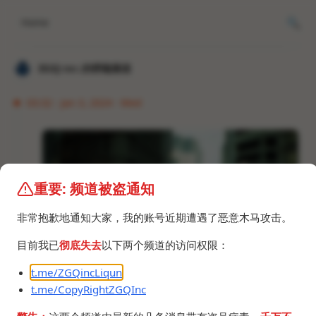
Home
𝐙𝐆𝐐 ɪɴᴄ.的唠嗑频道
03:32 · Jan 3, 2024 · Wed
重要: 频道被盗通知
非常抱歉地通知大家，我的账号近期遭遇了恶意木马攻击。
目前我已
彻底失去
以下两个频道的访问权限：
t.me/ZGQincLiqun
t.me/CopyRightZGQInc