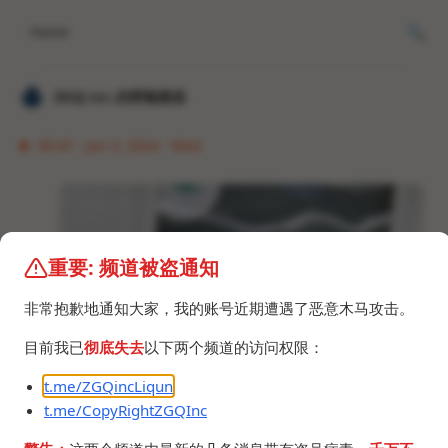
Home
𝐙𝐆𝐐 ɪɴᴄ.的唠嗑频道
00:47 · Jan 3, 2024 · Wed
重要: 频道被盗通知
非常抱歉地通知大家，我的账号近期遭遇了恶意木马攻击。
目前我已
彻底失去
以下两个频道的访问权限：
t.me/ZGQincLiqun
t.me/CopyRightZGQInc