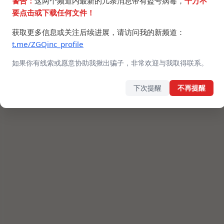
警告：
这两个频道内最新的几条消息带有盗号病毒，
千万不
要点击或下载任何文件！
获取更多信息或关注后续进展，请访问我的新频道：
t.me/ZGQinc_profile
如果你有线索或愿意协助我揪出骗子，非常欢迎与我取得联系。
🕯
虽然有点太晚了。
下次提醒
不再提醒