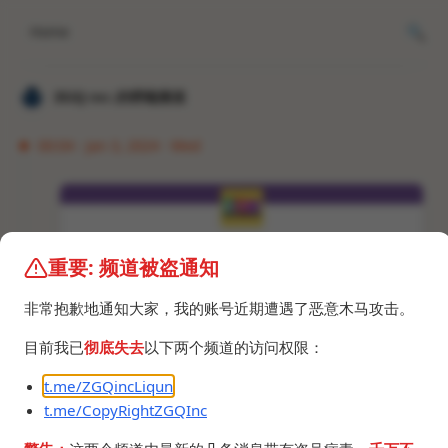
Home
𝐙𝐆𝐐 ɪɴᴄ.的唠嗑频道
00:04 · Jan 3, 2024 · Wed
重要: 频道被盗通知
非常抱歉地通知大家，我的账号近期遭遇了恶意木马攻击。
目前我已
彻底失去
以下两个频道的访问权限：
t.me/ZGQincLiqun
t.me/CopyRightZGQInc