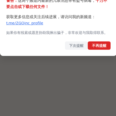
警告：
这两个频道内最新的几条消息带有盗号病毒，
千万不
要点击或下载任何文件！
获取更多信息或关注后续进展，请访问我的新频道：
t.me/ZGQinc_profile
如果你有线索或愿意协助我揪出骗子，非常欢迎与我取得联系。
下次提醒
不再提醒