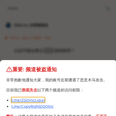
Home
𝐙𝐆𝐐 ɪɴᴄ.的唠嗑频道
16:12 · Jan 2, 2024 · Tue
以后可能会整点
furry
漫画推荐？
重要: 频道被盗通知
非常抱歉地通知大家，我的账号近期遭遇了恶意木马攻击。
目前我已
彻底失去
以下两个频道的访问权限：
t.me/ZGQincLiqun
t.me/CopyRightZGQInc