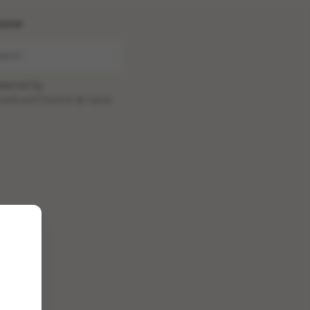
ome
wered by
oadcastChannel
&
Sepia