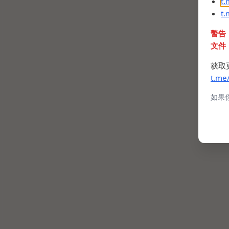
t
t
警告
文件
获取
t.me
如果