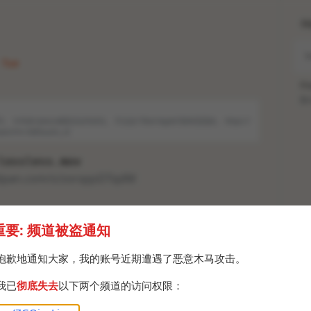
H
· Tue
Po
Br
EO。 今年的r/place感觉没去年好玩。 不过这个Bad Apple!!挺有意思的。 https://
atch?v=3dEbouSn_nI
lossless.mov
lipan.com/s/zorqqsDTqdM
重要: 频道被盗通知
抱歉地通知大家，我的账号近期遭遇了恶意木马攻击。
我已
彻底失去
以下两个频道的访问权限：