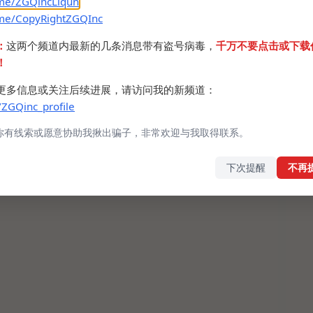
.me/ZGQincLiqun
.me/CopyRightZGQInc
：
这两个频道内最新的几条消息带有盗号病毒，
千万不要点击或下载
！
更多信息或关注后续进展，请访问我的新频道：
/ZGQinc_profile
你有线索或愿意协助我揪出骗子，非常欢迎与我取得联系。
下次提醒
不再