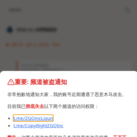
Home
𝐙𝐆𝐐 ɪɴᴄ.的唠嗑频道
08:18 · Jan 2, 2024 · Tue
𝐙𝐆𝐐 ɪɴᴄ.的唠嗑频道
知道是AI月亮，效果不错就行了。（
重要: 频道被盗通知
非常抱歉地通知大家，我的账号近期遭遇了恶意木马攻击。
目前我已
彻底失去
以下两个频道的访问权限：
t.me/ZGQincLiqun
t.me/CopyRightZGQInc