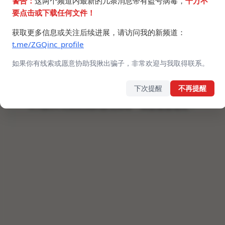
警告：
这两个频道内最新的几条消息带有盗号病毒，
千万不
要点击或下载任何文件！
获取更多信息或关注后续进展，请访问我的新频道：
t.me/ZGQinc_profile
如果你有线索或愿意协助我揪出骗子，非常欢迎与我取得联系。
下次提醒
不再提醒
华为的月亮竟然拍的这么清晰，真是遥遥领先！