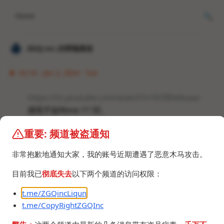
Home
𝐙𝐆𝐐 ɪɴᴄ.的唠嗑频道
02:16 · Jan 2, 2024 · Tue
https://m.youtube.com/watch?v=SCRIFe0uaac
感觉不如Nova 11 SE。
重要: 频道被盗通知
非常抱歉地通知大家，我的账号近期遭遇了恶意木马攻击。
目前我已
彻底失去
以下两个频道的访问权限：
t.me/ZGQincLiqun
t.me/CopyRightZGQInc