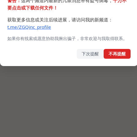
警告：
这两个频道内最新的几条消息带有盗号病毒，
千万不
要点击或下载任何文件！
获取更多信息或关注后续进展，请访问我的新频道：
t.me/ZGQinc_profile
如果你有线索或愿意协助我揪出骗子，非常欢迎与我取得联系。
下次提醒
不再提醒