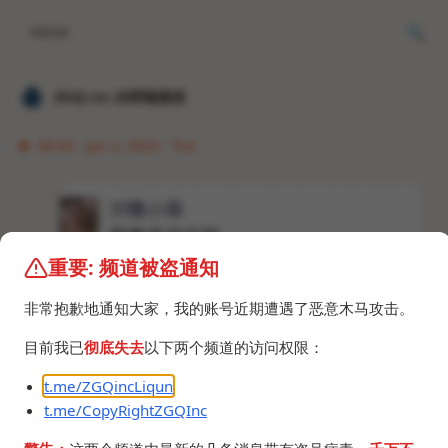
Home
𝐙𝐆𝐐 ɪɴᴄ.的唠嗑频道
00:44 · Jan 2, 2024 · Tue
重要: 频道被盗通知
非常抱歉地通知大家，我的账号近期遭遇了恶意木马攻击。
目前我已
彻底失去
以下两个频道的访问权限：
t.me/ZGQincLiqun
t.me/CopyRightZGQInc