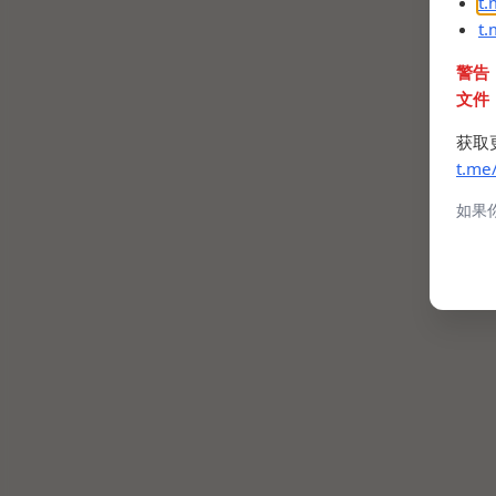
t
t
警告
文件
获取
t.me
如果