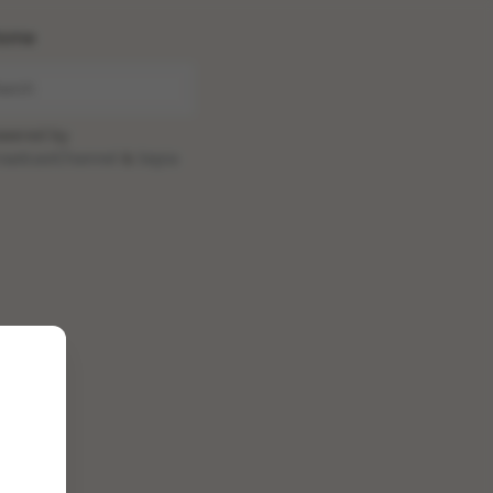
ome
wered by
oadcastChannel
&
Sepia