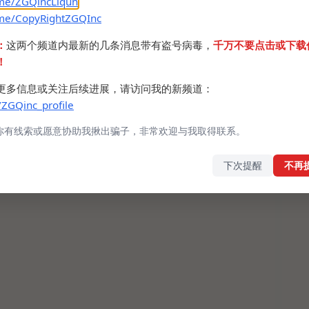
.me/ZGQincLiqun
.me/CopyRightZGQInc
：
这两个频道内最新的几条消息带有盗号病毒，
千万不要点击或下载
！
更多信息或关注后续进展，请访问我的新频道：
/ZGQinc_profile
你有线索或愿意协助我揪出骗子，非常欢迎与我取得联系。
下次提醒
不再