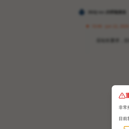
𝐙𝐆𝐐 ɪɴᴄ.的唠嗑频道
10:46 · Jun 22, 202
应站长要求，目
非常
目前