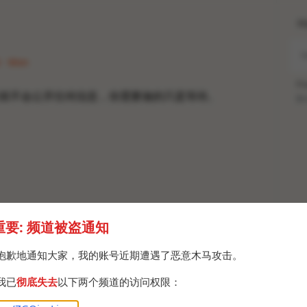
H
6 · Mon
Po
前不会公开任何信息，你需要做的只是等待。
Br
重要: 频道被盗通知
抱歉地通知大家，我的账号近期遭遇了恶意木马攻击。
我已
彻底失去
以下两个频道的访问权限：