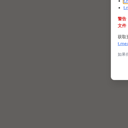
t
t
警告
文件
获取
t.me
如果