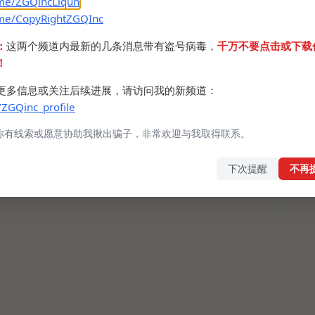
.me/ZGQincLiqun
.me/CopyRightZGQInc
：
这两个频道内最新的几条消息带有盗号病毒，
千万不要点击或下载
！
更多信息或关注后续进展，请访问我的新频道：
/ZGQinc_profile
你有线索或愿意协助我揪出骗子，非常欢迎与我取得联系。
下次提醒
不再