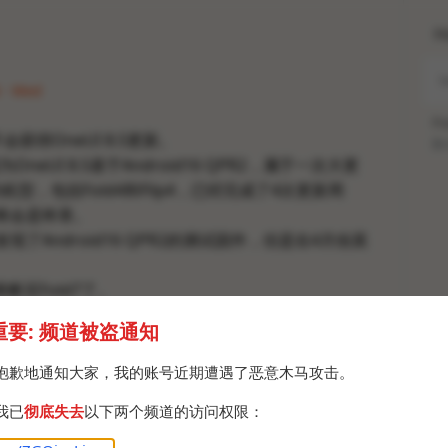
H
6 · Wed
Po
a不会获得OneUI 8.5更新。
Br
neUI 8.5基于Android16 QPR2，属于一次大更
的机型，包括Fold4和Flip4，已经完成了4次更新周
.0将会是终章。
发现了Android16 QPR2的测试固件，但是在4月份莫
果断买Fold7了。
重要: 频道被盗通知
抱歉地通知大家，我的账号近期遭遇了恶意木马攻击。
我已
彻底失去
以下两个频道的访问权限：