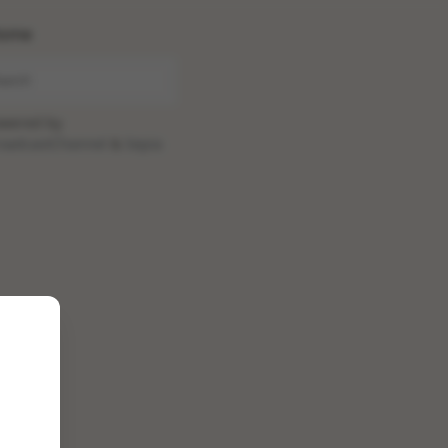
ome
wered by
oadcastChannel
&
Sepia