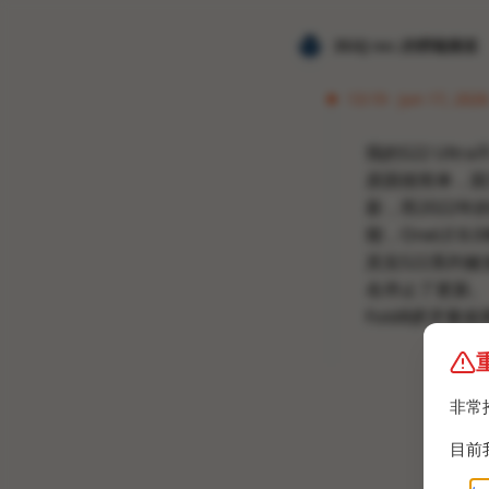
𝐙𝐆𝐐 ɪɴᴄ.的唠嗑频道
13:19 · Jun 17, 202
我的S22 Ultr
原因很简单，因为O
新，而2022年
期，OneUI 8
其实S22系列被
名停止了更新。
Fold8挤牙膏就
非常
目前