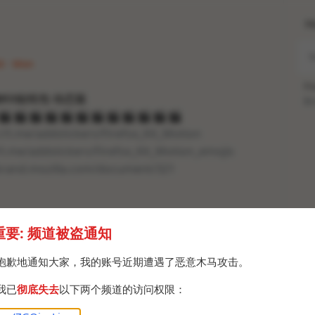
H
26 · Mon
Po
物Kit贴纸包 动态版
Br
🎬
🎬
🎬
🎬
🎬
🎬
🎬
🎬
🎬
🎬
🎬
🎬
://t.me/addstickers/Firefox_Kit_Motion
/t.me/addstickers/Firefox_Kit_Motion_emojis
/brand.mozilla.com/document/321
重要: 频道被盗通知
抱歉地通知大家，我的账号近期遭遇了恶意木马攻击。
我已
彻底失去
以下两个频道的访问权限：