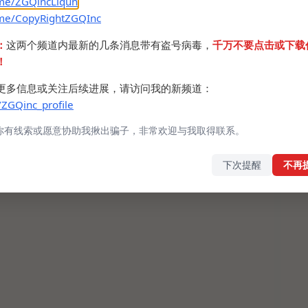
.me/ZGQincLiqun
.me/CopyRightZGQInc
：
这两个频道内最新的几条消息带有盗号病毒，
千万不要点击或下载
！
更多信息或关注后续进展，请访问我的新频道：
/ZGQinc_profile
你有线索或愿意协助我揪出骗子，非常欢迎与我取得联系。
下次提醒
不再