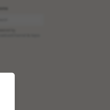
ome
wered by
oadcastChannel
&
Sepia