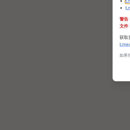
t
t
警告
文件
获取
t.me
如果